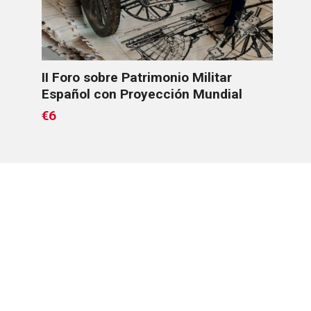
ce
II Foro sobre Patrimonio Militar
Los
Español con Proyección Mundial
€6
€6