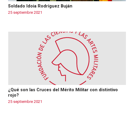
Soldado Idoia Rodríguez Buján
25 septiembre 2021
Warning
: Use of undefined constant php - assumed
'php' (this will throw an Error in a future version of PHP)
in
/var/www/fundcami.org/wp-
content/themes/fundcami/page-magacin.php
on line
130
¿Qué son las Cruces del Mérito Militar con distintivo
rojo?
25 septiembre 2021