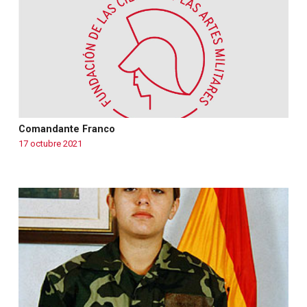
Warning
: Use of undefined constant php - assumed
'php' (this will throw an Error in a future version of PHP)
in
/var/www/fundcami.org/wp-
content/themes/fundcami/page-magacin.php
on line
130
Comandante Franco
17 octubre 2021
Warning
: Use of undefined constant php - assumed
'php' (this will throw an Error in a future version of PHP)
in
/var/www/fundcami.org/wp-
content/themes/fundcami/page-magacin.php
on line
130