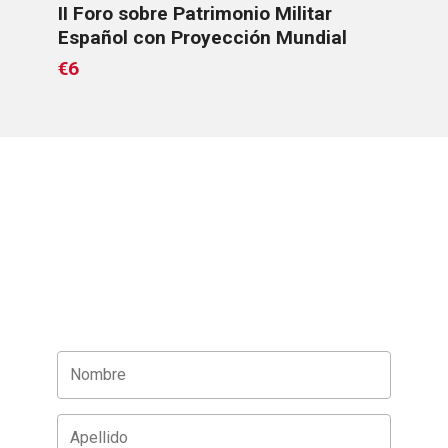
ce
II Foro sobre Patrimonio Militar
Los
Español con Proyección Mundial
€6
€6