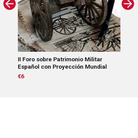
ce
II Foro sobre Patrimonio Militar
Los
Español con Proyección Mundial
€6
€6