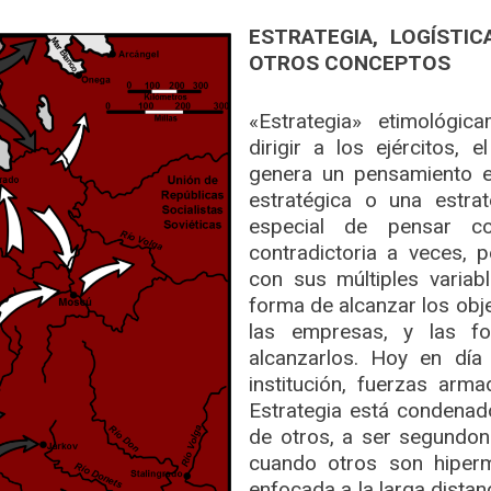
ESTRATEGIA, LOGÍSTI
OTROS CONCEPTOS
«Estrategia» etimológi
dirigir a los ejércitos, 
genera un pensamiento es
estratégica o una estr
especial de pensar co
contradictoria a veces, 
con sus múltiples variab
forma de alcanzar los objet
las empresas, y las f
alcanzarlos. Hoy en día
institución, fuerzas arm
Estrategia está condenado
de otros, a ser segundon
cuando otros son hiperm
enfocada a la larga distanc