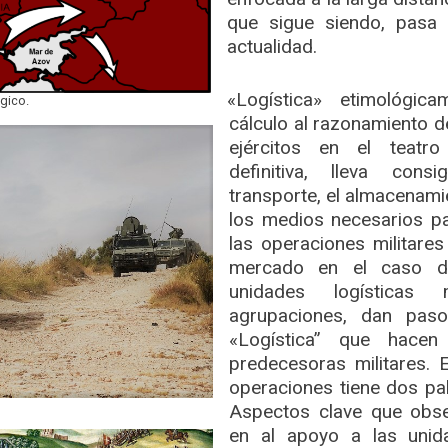
que sigue siendo, pasa 
actualidad.
«Logística» etimológic
égico.
cálculo al razonamiento 
ejércitos en el teatr
definitiva, lleva cons
transporte, el almacenamie
los medios necesarios pa
las operaciones militares
mercado en el caso d
unidades logísticas 
agrupaciones, dan pas
«Logística” que hace
predecesoras militares. 
operaciones tiene dos pal
Aspectos clave que obs
en al apoyo a las unid