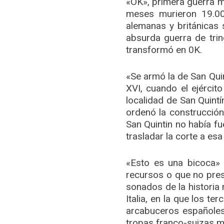
«OK», primera guerra mu
meses murieron 19.000
alemanas y británicas 
absurda guerra de tri
transformó en 0K.
«Se armó la de San Quint
XVI, cuando el ejércit
localidad de San Quint
ordenó la construcción
San Quintin no había fue
trasladar la corte a esa
«Esto es una bicoca» 
recursos o que no pres
sonados de la historia 
Italia, en la que los t
arcabuceros españoles,
tropas franco-suizas m