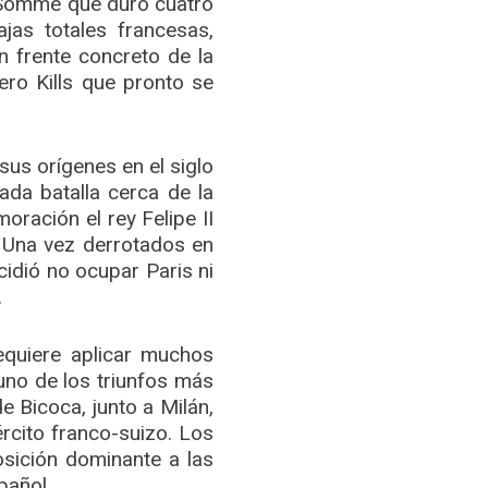
el Somme que duró cuatro
jas totales francesas,
n frente concreto de la
ro Kills que pronto se
 sus orígenes en el siglo
ada batalla cerca de la
ración el rey Felipe II
. Una vez derrotados en
ecidió no ocupar Paris ni
.
equiere aplicar muchos
uno de los triunfos más
e Bicoca, junto a Milán,
ército franco-suizo. Los
osición dominante a las
pañol.