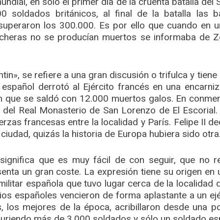
ndial, en solo el primer día de la cruenta batalla d
 soldados británicos, al final de la batalla las ba
superaron los 300.000. Es por ello que cuando en u
ncheras no se producían muertos se informaba de Ze
in», se refiere a una gran discusión o trifulca y tiene
o español derrotó al Ejército francés en una encarniz
ín que se saldó con 12.000 muertos galos. En conmemo
 del Real Monasterio de San Lorenzo de El Escorial
rzas francesas entre la localidad y París. Felipe II d
 ciudad, quizás la historia de Europa hubiera sido otra
significa que es muy fácil de con seguir, que no r
enta un gran coste. La expresión tiene su origen en 
militar española que tuvo lugar cerca de la localidad d
ercios españoles vencieron de forma aplastante a un ej
 los mejores de la época, acribillaron desde una p
uriendo más de 3.000 soldados y sólo un soldado es