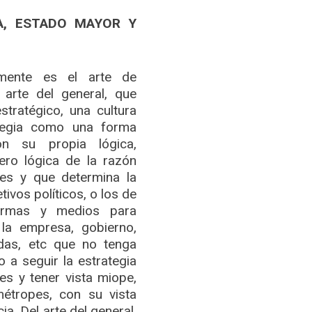
CA, ESTADO MAYOR Y
camente es el arte de
el arte del general, que
tratégico, una cultura
ategia como una forma
n su propia lógica,
pero lógica de la razón
les y que determina la
ivos políticos, o los de
ormas y medios para
 la empresa, gobierno,
adas, etc que no tenga
 a seguir la estrategia
es y tener vista miope,
étropes, con su vista
ia. Del arte del general,