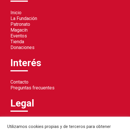
Inicio
La Fundación
Patronato
Magacín
Eventos
Tienda
Donaciones
Interés
Contacto
Preguntas frecuentes
Legal
Política de privacidad
Utilizamos cookies propias y de terceros para obtener
Política de cookies