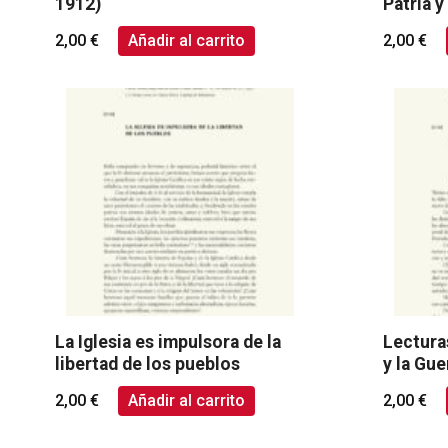
1912)
Patria y
2,00
€
Añadir al carrito
2,00
€
La Iglesia es impulsora de la
Lecturas
libertad de los pueblos
y la Gue
2,00
€
Añadir al carrito
2,00
€