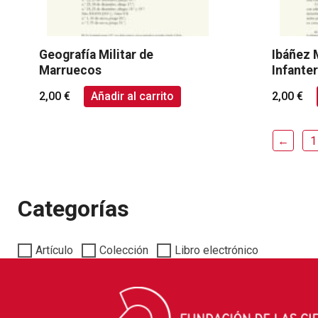
Geografía Militar de
Ibáñez 
Marruecos
Infanter
2,00
€
Añadir al carrito
2,00
€
←
1
Categorías
Artículo
Colección
Libro electrónico