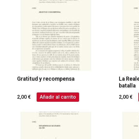
Gratitud y recompensa
La Real
batalla
2,00
€
Añadir al carrito
2,00
€