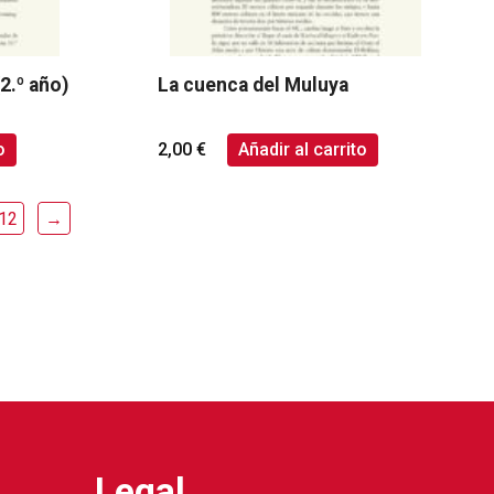
(2.º año)
La cuenca del Muluya
o
2,00
€
Añadir al carrito
12
→
Legal