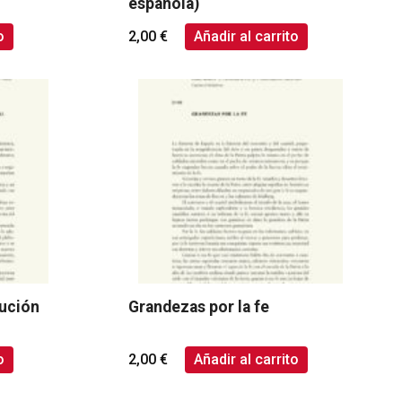
española)
o
2,00
€
Añadir al carrito
lución
Grandezas por la fe
o
2,00
€
Añadir al carrito