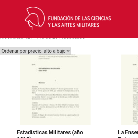
Skip
to
content
Ordenado
Mostrando 121–140 de 234 resultados
por
precio:
alto
a
bajo
Estadísticas Militares (año
La Ense