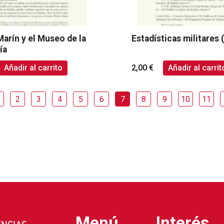
Marín y el Museo de la
Estadísticas militares 
ía
Añadir al carrito
2,00
€
Añadir al carrit
2
3
4
5
6
7
8
9
10
11
Menú
Interés