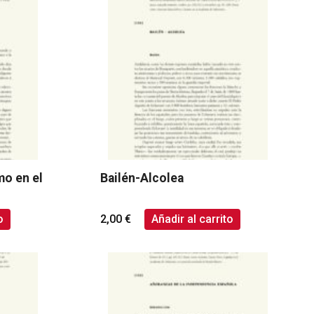
mo en el
Bailén-Alcolea
o
2,00
€
Añadir al carrito