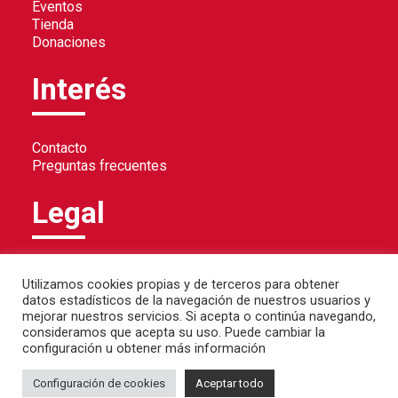
Eventos
Tienda
Donaciones
Interés
Contacto
Preguntas frecuentes
Legal
Política de privacidad
Utilizamos cookies propias y de terceros para obtener
Política de cookies
datos estadísticos de la navegación de nuestros usuarios y
Aviso legal
mejorar nuestros servicios. Si acepta o continúa navegando,
consideramos que acepta su uso. Puede cambiar la
configuración u obtener más información
Configuración de cookies
Aceptar todo