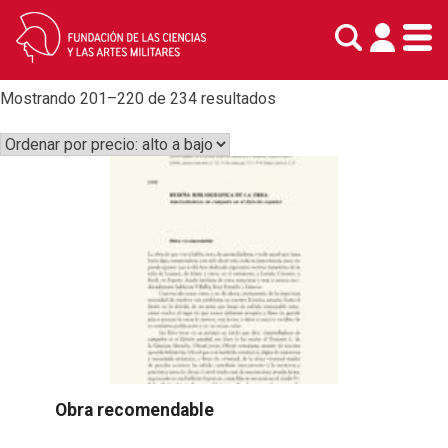
Libros
Skip
to
content
Ordenado
Mostrando 201–220 de 234 resultados
por
precio:
alto
a
bajo
Obra recomendable