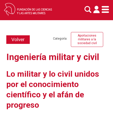
Skip
to
content
Aportaciones
Volver
Categoría:
militares a la
sociedad civil
Ingeniería militar y civil
Lo militar y lo civil unidos
por el conocimiento
científico y el afán de
progreso