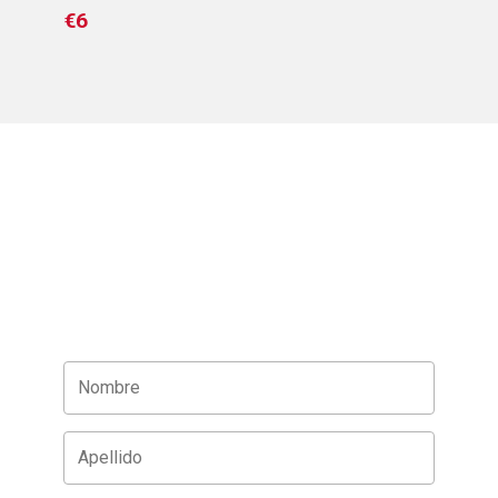
€6
€6