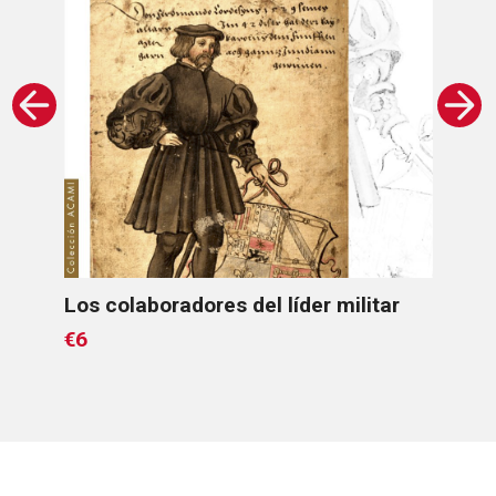
Los colaboradores del líder militar
Man
€6
€6