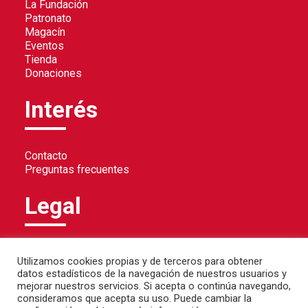
La Fundación
Patronato
Magacín
Eventos
Tienda
Donaciones
Interés
Contacto
Preguntas frecuentes
Legal
Política de privacidad
Utilizamos cookies propias y de terceros para obtener
Política de cookies
datos estadísticos de la navegación de nuestros usuarios y
Aviso legal
mejorar nuestros servicios. Si acepta o continúa navegando,
consideramos que acepta su uso. Puede cambiar la