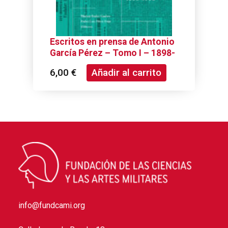
Escritos en prensa de Antonio
García Pérez – Tomo I – 1898-
1903
6,00
€
Añadir al carrito
info@fundcami.org