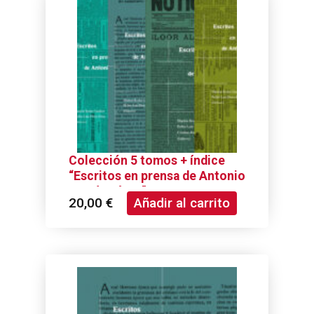
Colección 5 tomos + índice
“Escritos en prensa de Antonio
García Pérez”
20,00
€
Añadir al carrito