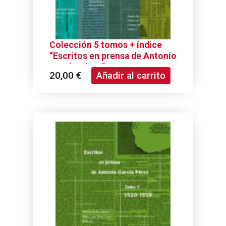
Colección 5 tomos + índice
“Escritos en prensa de Antonio
García Pérez”
20,00
€
Añadir al carrito