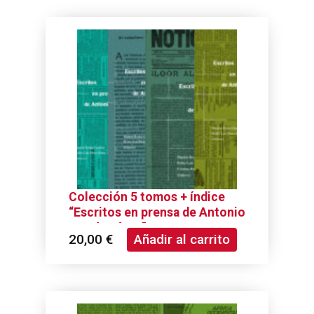
Colección 5 tomos + índice
“Escritos en prensa de Antonio
García Pérez”
20,00
€
Añadir al carrito