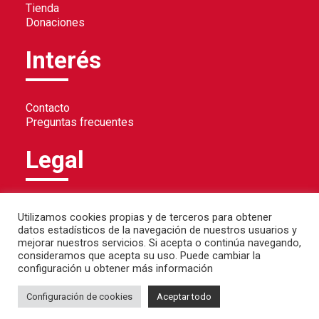
Tienda
Donaciones
Interés
Contacto
Preguntas frecuentes
Legal
Política de privacidad
Utilizamos cookies propias y de terceros para obtener
Política de cookies
datos estadísticos de la navegación de nuestros usuarios y
Aviso legal
mejorar nuestros servicios. Si acepta o continúa navegando,
consideramos que acepta su uso. Puede cambiar la
configuración u obtener más información
Configuración de cookies
Aceptar todo