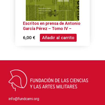
Escritos en prensa de Antonio
García Pérez – Tomo IV –
1915-1919
6,00
€
Añadir al carrito
info@fundcami.org