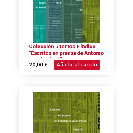
Colección 5 tomos + índice
“Escritos en prensa de Antonio
García Pérez”
20,00
€
Añadir al carrito