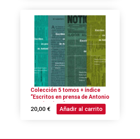
Colección 5 tomos + índice
“Escritos en prensa de Antonio
García Pérez”
20,00
€
Añadir al carrito