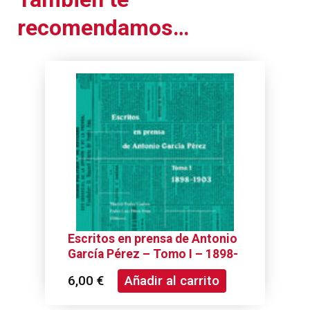
recomendamos…
Escritos en prensa de Antonio
García Pérez – Tomo I – 1898-
1903
6,00
€
Añadir al carrito