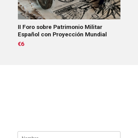
ce
II Foro sobre Patrimonio Militar
Los
Español con Proyección Mundial
€6
€6